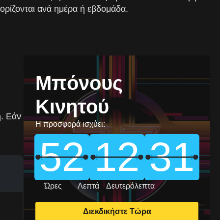
ριορίζονται ανά ημέρα ή εβδομάδα.
Μπόνους
Κινητού
η. Εάν
Η προσφορά ισχύει:
52
12
29
Ώρες
Λεπτά
Δευτερόλεπτα
Διεκδικήστε Τώρα