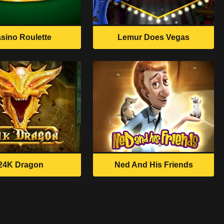
sino Roulette
Lemur Does Vegas
24K Dragon
Ned And His Friends