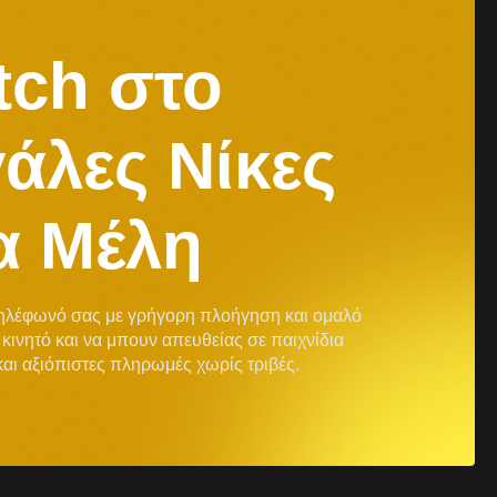
tch στο
άλες Νίκες
α Μέλη
 τηλέφωνό σας με γρήγορη πλοήγηση και ομαλό
 κινητό και να μπουν απευθείας σε παιχνίδια
αι αξιόπιστες πληρωμές χωρίς τριβές.