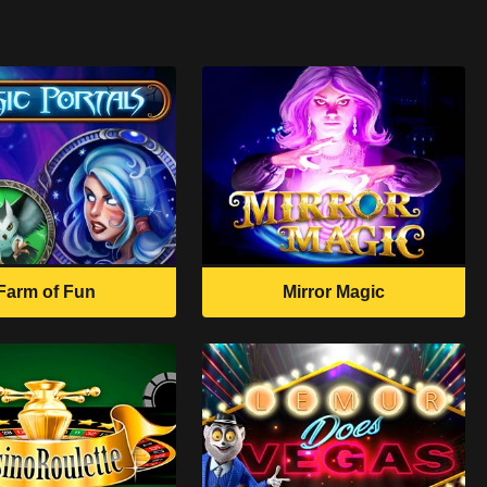
Farm of Fun
Mirror Magic