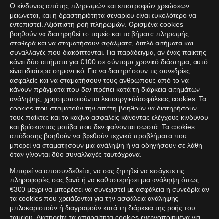
Ο κίνδυνος απάτης πληρωμών και επιστροφών χρεώσεων
μειώνεται, και η δραστηριότητα σεναρίου είναι ευκολότερο να
εντοπιστεί. Αξιόπιστη ροή πληρωμών. Ορισμένα cookies
βοηθούν να διατηρηθεί το ταμείο και τα βήματα πληρωμής
σταθερά και να σταματήσουν σφάλματα, διπλά αιτήματα και
συναλλαγές που διακόπτονται. Για παράδειγμα, αν ένας παίκτης
κάνει δύο αιτήματα για €100 σε σύντομο χρονικό διάστημα, αυτό
είναι ιδιαίτερα σημαντικό. Για να διατηρήσουν τις συνεδρίες
ασφαλείς και να σταματήσουν τους ανθρώπους από το να
κάνουν πράγματα που δεν πρέπει κατά τη διάρκεια αιτημάτων
ανάληψης, χρησιμοποιούνται λειτουργικά/ασφάλειας cookies. Τα
cookies που σταματούν την απάτη βοηθούν να διατηρήσουν
τους παίκτες και το καζίνο ασφαλείς κάνοντας ελέγχους κινδύνου
και βρίσκοντας μοτίβα που δεν φαίνονται σωστά. Τα cookies
απόδοσης βοηθούν να βρεθούν τεχνικά προβλήματα που
μπορεί να σταματήσουν μια ανάληψη ή να οδηγήσουν σε λάθη
όταν γίνονται δύο συναλλαγές ταυτόχρονα.
Μπορεί να αποσυνδεθείτε, να σας ζητηθεί να εισάγετε τις
πληροφορίες σας ξανά ή να καθυστερήσει μια ανάληψη όπως
€300 μέχρι να μπορέσει να συνεχιστεί με ασφάλεια η συνεδρία αν
τα cookies που χρειάζονται για την ασφάλεια ανάληψης
μπλοκαριστούν ή διαγραφούν κατά τη διάρκεια της ροής του
ταμείου. Διατηρείτε τα απαραίτητα cookies ενεργοποιημένα για