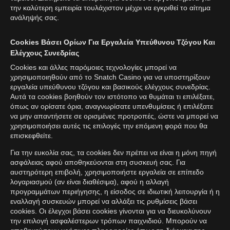
την καλύτερη εμπειρία τουλάχιστον μέχρι να εγκριθεί το αίτημα
ανάληψής σας.
Cookies Βάσει Ορίων Για Εργαλεία Υπεύθυνου Τζόγου Και
Ελέγχους Συνεδρίας
Cookies και άλλες παρόμοιες τεχνολογίες μπορεί να
χρησιμοποιηθούν από το Snatch Casino για να υποστηρίξουν
εργαλεία υπεύθυνου τζόγου και βασικούς ελέγχους συνεδρίας.
Αυτά τα cookies βοηθούν τον ιστότοπο να θυμάται τι επιλέξατε,
όπως αν ορίσατε όρια, αναγνωρίσατε υπενθυμίσεις ή επιλέξατε
να μην απαντήσετε σε ορισμένες προτροπές, ώστε να μπορεί να
χρησιμοποιήσει αυτές τις επιλογές την επόμενη φορά που θα
επισκεφθείτε.
Για την ευκολία σας, τα cookies δεν πρέπει να είναι η μόνη πηγή
ασφάλειας αφού αποθηκεύονται στη συσκευή σας. Για
αυστηρότερη επιβολή, χρησιμοποιήστε εργαλεία σε επίπεδο
λογαριασμού (αν είναι διαθέσιμα), αφού η αλλαγή
προγραμμάτων περιήγησης, η είσοδος σε ιδιωτική λειτουργία ή η
εναλλαγή συσκευών μπορεί να αλλάξει τις ρυθμίσεις βάσει
cookies. Οι έλεγχοι βάσει cookies γίνονται για να διευκολύνουν
την επιλογή ασφαλέστερων τρόπων παιχνιδιού. Μπορούν να