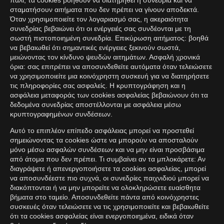
πάλι, τα cookies βοηθούν να διατηρηθεί η συνεδρία και να
σταματήσουν αιτήματα που δεν πρέπει να γίνουν αποδεκτά.
Όταν χρησιμοποιείτε τον λογαριασμό σας, η ακεραιότητα
συνεδρίας βεβαιώνει ότι οι ενέργειές σας συνδέονται με τη
σωστή πιστοποιημένη συνεδρία. Επικύρωση αιτήματος: βοηθά
να βεβαιωθεί ότι σημαντικές ενέργειες ξεκινούν σωστά,
μειώνοντας τον κίνδυνο ψευδών αιτημάτων. Ασφαλή χρονικά
όρια: σας επιτρέπει να αποσυνδεθείτε αυτόματα όταν τελειώσετε
να χρησιμοποιείτε μια κοινόχρηστη συσκευή για να διατηρήσετε
τις πληροφορίες σας ασφαλείς. Η κρυπτογράφηση και η
ασφάλεια μεταφοράς των cookies ασφαλείας βεβαιώνουν ότι τα
δεδομένα συνεδρίας αποστέλλονται με ασφάλεια μέσω
κρυπτογραφημένων συνδέσεων.
Αυτό το επιπλέον επίπεδο ασφάλειας μπορεί να προστεθεί
σημειώνοντας τα cookies ώστε να μπορούν να αποσταλούν
μόνο μέσω ασφαλών συνδέσεων και να μην είναι προσβάσιμα
από άτομα που δεν πρέπει. Τι συμβαίνει αν τα μπλοκάρετε: Αν
διαγράψετε ή απενεργοποιήσετε τα cookies ασφαλείας, μπορεί
να αποσυνδέεστε πιο συχνά, οι συνεδρίες παιχνιδιού μπορεί να
διακόπτονται ή να μην μπορείτε να ολοκληρώσετε ευαίσθητα
βήματα στο ταμείο. Αποσυνδεθείτε πάντα από κοινόχρηστες
συσκευές όταν τελειώσετε να τις χρησιμοποιείτε και βεβαιωθείτε
ότι τα cookies ασφαλείας είναι ενεργοποιημένα, ειδικά όταν