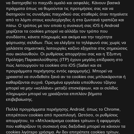
να διατηρηθεί το παιχνίδι ομαλό και ασφαλές. Κάνουν βασικά
πράγματα όπως να θυμούνται τις προτιμήσεις σας και να
διατηρούν τις συνεδρίες παιχνιδιού σας σταθερές όταν πηγαίνετε
από το λόμπι στους κουλοχέρηδες ή στα ζωντανά τραπέζια και
πίσω. Ο τρόπος με τον οποίο η συσκευή σας iOS ή Android
χειρίζεται τα cookies μπορεί να αλλάξει τον τρόπο που
συνδέεστε, κάνετε πληρωμές και ακόμα και την ταχύτητα
φόρτωσης σελίδων. Πώς να ελέγξετε το τηλέφωνό σας χωρίς να
χαλάσετε σημαντικές λειτουργίες καζίνο εξηγείται στις σημειώσεις
που ακολουθούν. Οι ρυθμίσεις απορρήτου σας και η Έξυπνη
Πρόληψη Παρακολούθησης (ITP) έχουν μεγάλη επίδραση στο
πώς λειτουργούν τα cookies στο iOS (Safari και σε
προγράμματα περιήγησης εντός εφαρμογής). Μπορεί να
χρειαστεί να συνδεθείτε ξανά αν τα cookies σας μπλοκάρονται ή
καθαρίζονται συχνά. Ορισμένα εργαλεία υπεύθυνου τζόγου
μπορεί να μην «κολλάνε» μεταξύ επισκέψεων, και οι σελίδες
πληρωμών μπορεί να χρειάζονται επιπλέον βήματα
επιβεβαίωσης.
Πολλά προγράμματα περιήγησης Android, όπως το Chrome,
επιτρέπουν cookies από προεπιλογή. Ωστόσο, οι ρυθμίσεις
απορρήτου, το «Μπλοκάρισμα cookies τρίτων» ή εφαρμογές
που καθαρίζουν τη συσκευή σας διεξοδικά μπορεί να κάνουν τα
cookies λιγότερο χρήσιμα. Αν δεν επιτρέπετε cookies τρίτων,