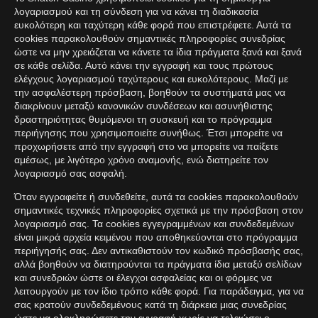
λογαριασμού και τη σύνδεση για να κάνει τη διαδικασία
ευκολότερη και ταχύτερη κάθε φορά που επιστρέφετε. Αυτά τα
cookies παρακολουθούν σημαντικές πληροφορίες συνεδρίας
ώστε να μην χρειάζεται να κάνετε τα ίδια πράγματα ξανά και ξανά
σε κάθε σελίδα. Αυτό κάνει την εγγραφή και τους πρώτους
ελέγχους λογαριασμού ταχύτερους και ευκολότερους. Μαζί με
την ασφαλέστερη πρόσβαση, βοηθούν τα συστήματά μας να
διακρίνουν μεταξύ κανονικών συνδέσεων και ασυνήθιστης
δραστηριότητας θυμόμενοι τη συσκευή και το πρόγραμμα
περιήγησης που χρησιμοποιείτε συνήθως. Έτσι μπορείτε να
προχωρήσετε από την εγγραφή στο να μπορείτε να παίξετε
αμέσως, με λιγότερο χρόνο αναμονής, ενώ διατηρείτε τον
λογαριασμό σας ασφαλή.
Όταν εγγραφείτε ή συνδεθείτε, αυτά τα cookies παρακολουθούν
σημαντικές τεχνικές πληροφορίες σχετικά με την πρόσβαση στον
λογαριασμό σας. Τα cookies εγγεγραμμένων και συνδεδεμένων
είναι μικρά αρχεία κειμένου που αποθηκεύονται στο πρόγραμμα
περιήγησής σας. Δεν αντικαθιστούν τον κωδικό πρόσβασής σας,
αλλά βοηθούν να διατηρούνται τα πράγματα ίδια μεταξύ σελίδων
και συνεδριών ώστε οι έλεγχοι ασφαλείας και οι φόρμες να
λειτουργούν με τον ίδιο τρόπο κάθε φορά. Για παράδειγμα, για να
σας κρατούν συνδεδεμένους κατά τη διάρκεια μιας συνεδρίας