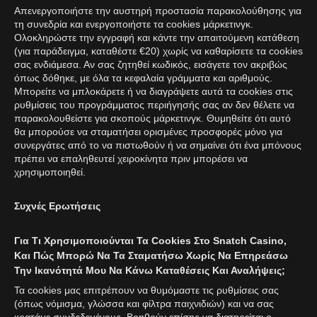
Απενεργοποιήστε την αυστηρή προστασία παρακολούθησης για
τη συνεδρία και ενεργοποιήστε τα cookies μάρκετινγκ.
Ολοκληρώστε την εγγραφή και κάντε την απαιτούμενη κατάθεση
(για παράδειγμα, καταθέστε €20) χωρίς να καθαρίσετε τα cookies
σας ενδιάμεσα. Αν σας ζητηθεί κωδικός, εισάγετε τον ακριβώς
όπως δόθηκε, με όλα τα κεφαλαία γράμματα και αριθμούς.
Μπορείτε να μπλοκάρετε ή να διαγράψετε αυτά τα cookies στις
ρυθμίσεις του προγράμματος περιήγησής σας αν δεν θέλετε να
παρακολουθείστε για σκοπούς μάρκετινγκ. Θυμηθείτε ότι αυτό
θα μπορούσε να σταματήσει ορισμένες προσφορές μόνο για
συνεργάτες από το να πιστωθούν ή να σημαίνει ότι ένα μπόνους
πρέπει να επαληθευτεί χειροκίνητα πριν μπορέσει να
χρησιμοποιηθεί.
Συχνές Ερωτήσεις
Για Τι Χρησιμοποιούνται Τα Cookies Στο Snatch Casino,
Και Πώς Μπορώ Να Τα Σταματήσω Χωρίς Να Επηρεάσω
Την Ικανότητά Μου Να Κάνω Καταθέσεις Και Αναλήψεις;
Τα cookies μας επιτρέπουν να θυμόμαστε τις ρυθμίσεις σας
(όπως νόμισμα, γλώσσα και φίλτρα παιχνιδιών) και να σας