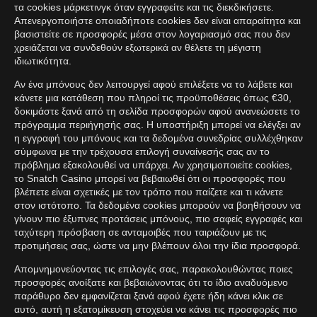
τα cookies μάρκετινγκ όταν εγγραφείτε και τις διεκδικήσετε.
Απενεργοποιήστε οποιαδήποτε cookies δεν είναι απαραίτητα και
βασιστείτε σε προσφορές μέσα στον λογαριασμό σας που δεν
χρειάζεται να συνδεθούν εξωτερικά αν θέλετε τη μέγιστη
ιδιωτικότητα.
Αν ένα μπόνους δεν λειτουργεί αφού επιλέξετε να το λάβετε και
κάνετε μια κατάθεση που πληροί τις προϋποθέσεις όπως €30,
δοκιμάστε ξανά από τη σελίδα προσφορών αφού ανανεώσετε το
πρόγραμμα περιήγησής σας. Η υποστήριξη μπορεί να ελέγξει αν
η εγγραφή του μπόνους και τα δεδομένα συνεδρίας συλλέχθηκαν
σύμφωνα με την τρέχουσα επιλογή συναίνεσής σας αν το
πρόβλημα εξακολουθεί να υπάρχει. Αν χρησιμοποιείτε cookies,
το Snatch Casino μπορεί να βεβαιωθεί ότι οι προσφορές που
βλέπετε είναι σχετικές με τον τρόπο που παίζετε και τι κάνετε
στον ιστότοπο. Τα δεδομένα cookies μπορούν να βοηθήσουν να
γίνουν πιο έξυπνες προτάσεις μπόνους, πιο σαφείς εγγραφές και
ταχύτερη πρόσβαση σε ανταμοιβές που ταιριάζουν με τις
προτιμήσεις σας, ώστε να μην βλέπουν όλοι την ίδια προσφορά.
Απομνημονεύοντας τις επιλογές σας, παρακολουθώντας ποιες
προσφορές ανοίξατε και βεβαιώνοντας ότι το ίδιο αναδυόμενο
παράθυρο δεν εμφανίζεται ξανά αφού έχετε ήδη κάνει κλικ σε
αυτό, αυτή η εξατομίκευση στοχεύει να κάνει τις προσφορές πιο