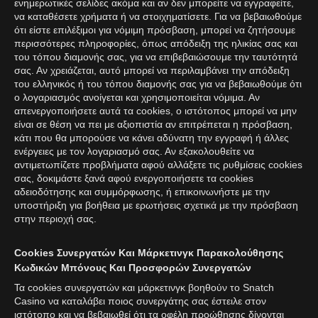
ενημερωτικές σελίδες ακόμα και αν δεν μπορείτε να εγγραφείτε,
να καταθέσετε χρήματα ή να στοιχηματίσετε. Για να βεβαιωθούμε
ότι είστε επιλέξιμοι για νόμιμη πρόσβαση, μπορεί να ζητήσουμε
περισσότερες πληροφορίες, όπως απόδειξη της ηλικίας σας και
του τόπου διαμονής σας, για να επιβεβαιώσουμε την ταυτότητά
σας. Αν χρειάζεται, αυτό μπορεί να περιλαμβάνει την απόδειξη
του ελληνικός ή του τόπου διαμονής σας για να βεβαιωθούμε ότι
ο λογαριασμός ανοίγεται και χρησιμοποιείται νόμιμα. Αν
απενεργοποιήσετε αυτά τα cookies, ο ιστότοπος μπορεί να μην
είναι σε θέση να πει με αξιοπιστία αν επιτρέπεται η πρόσβαση,
κάτι που θα μπορούσε να κάνει αδύνατη την εγγραφή ή άλλες
ενέργειες με τον λογαριασμό σας. Αν εξακολουθείτε να
αντιμετωπίζετε προβλήματα αφού αλλάξετε τις ρυθμίσεις cookies
σας, δοκιμάστε ξανά αφού ενεργοποιήσετε τα cookies
αδειοδότησης και συμμόρφωσης, ή επικοινωνήστε με την
υποστήριξη για βοήθεια με ερωτήσεις σχετικά με την πρόσβαση
στην περιοχή σας.
Cookies Συνεργατών Και Μάρκετινγκ Παρακολούθησης
Κωδικών Μπόνους Και Προσφορών Συνεργατών
Τα cookies συνεργατών και μάρκετινγκ βοηθούν το Snatch
Casino να καταλάβει ποιος συνεργάτης σας έστειλε στον
ιστότοπο και να βεβαιωθεί ότι τα οφέλη προώθησης δίνονται