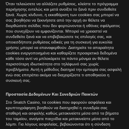
Όταν τελειώσετε να αλλάζετε ρυθμίσεις, κλείστε το πρόγραμμα
περιήγησης εντελώς και μετά ανοίξτε το ξανά πριν συνδεθείτε
ξανά. Χωρίς κίνδυνο, η εκκαθάριση των cookies σας μπορεί να
σας βοηθήσει να ξεκινήσετε από την αρχή αν θέλετε να
διορθώσετε σελίδες που δεν φορτώνονται ή οθόνες σφάλματος
που συνεχίζουν να εμφανίζονται. Μπορεί να χρειαστεί να
συνδεθείτε ξανά και να επιβεβαιώσετε τις επιλογές σας, και
οποιεσδήποτε ρυθμίσεις ειδικές για τη συσκευή για ευκολία
χρήσης μπορεί να επαναφερθούν. Διατηρείτε τα απαραίτητα
cookies ενεργοποιημένα και καθαρίζετε προαιρετικά δεδομένα
κάθε τόσο αντί να μπλοκάρετε τα πάντα μόνιμα αν θέλετε
περισσότερη ιδιωτικότητα στο τηλέφωνό σας χωρίς
προβλήματα. Αυτή η μέθοδος διατηρεί την εμπειρία σας ασφαλή
ενώ σας επιτρέπει ακόμα να διαχειρίζεστε τι αποθηκεύει η
συσκευή σας.
Προστασία Δεδομένων Και Συνεδριών Παικτών
Στο Snatch Casino, τα cookies που αφορούν ασφάλεια και
κρυπτογράφηση βοηθούν να διατηρηθεί η συνεδρία σας
σταθερή και ασφαλής καθώς μετακινείστε μέσα από τα βήματα
του ταμείου, ανοίγετε παιχνίδια και μετακινείστε μέσα από το
λόμπι. Για λόγους ασφαλείας, βεβαιώνονται ότι η σύνδεση