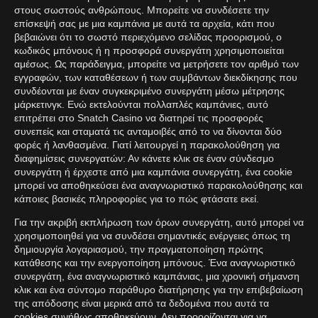
στους σωστούς ανθρώπους. Μπορείτε να συνδέσετε την
επίσκεψή σας με μια καμπάνια με αυτά τα αρχεία, κάτι που
βεβαιώνει ότι το σωστό περιεχόμενο σελίδας προορισμού, ο
κωδικός μπόνους ή η προσφορά συνεργάτη χρησιμοποιείται
αμέσως. Ως παράδειγμα, μπορείτε να μετρήσετε τον αριθμό των
εγγραφών, των καταθέσεων ή των συμβάντων διεκδίκησης που
συνδέονται με έναν συγκεκριμένο συνεργάτη μέσω μέτρησης
μάρκετινγκ. Ενώ εκτελούνται πολλαπλές καμπάνιες, αυτό
επιτρέπει στο Snatch Casino να διατηρεί τις προσφορές
συνεπείς και σταματά τις ανταμοιβές από το να δίνονται δύο
φορές ή λανθασμένα. Γιατί λειτουργεί η παρακολούθηση για
διαφημίσεις συνεργατών: Αν κάνετε κλικ σε έναν σύνδεσμο
συνεργάτη ή έρχεστε από μια καμπάνια συνεργάτη, ένα cookie
μπορεί να αποθηκεύσει ένα αναγνωριστικό παρακολούθησης και
κάποιες βασικές πληροφορίες για το πώς φτάσατε εκεί.
Για την ακριβή εκπλήρωση των όρων συνεργάτη, αυτό μπορεί να
χρησιμοποιηθεί για να συνδέσει σημαντικές ενέργειες όπως τη
δημιουργία λογαριασμού, την πραγματοποίηση πρώτης
κατάθεσης και την ενεργοποίηση μπόνους. Ένα αναγνωριστικό
συνεργάτη, ένα αναγνωριστικό καμπάνιας, μια χρονική σήμανση
κλικ και ένα σύντομο παράθυρο διατήρησης για την επιβεβαίωση
της απόδοσης είναι μερικά από τα δεδομένα που αυτά τα
cookies συνήθως αποθηκεύουν. Δεν προορίζονται για να