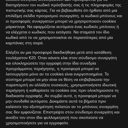
διατηρήσουν τον κωδικό πρόσβασής σας ή τις πληροφορίες της
πιστωτικής σας κάρτας. Για να βεβαιωθείτε ότι ήρθατε από μια
επιλέξιμη σελίδα προορισμού συνεργάτη, οι κωδικοί μπόνους και
οι προσφορές συνεργατών μπορεί να χρησιμοποιούν cookies
μάρκετινγκ. Να εφαρμόζεται αυτόματα ένας κωδικός μπόνους ή
να ελέγχεται ο κωδικός που εισάγατε. Να σταματά τον ίδιο
κωδικό από το να χρησιμοποιείται σε περισσότερες από μία
καμπάνιες στη σειρά.
Ελέγξτε αν μια προσφορά διεκδικήθηκε μετά από κατάθεση
τουλάχιστον €20. Όταν κάνετε κλικ στον σύνδεσμο συνεργάτη
και ολοκληρώσετε την εγγραφή στην ίδια συνεδρία
προγράμματος περιήγησης, η προσφορά μπορεί να
λειτουργήσει μόνο αν τα cookies είναι ενεργοποιημένα. Το
σύστημα μπορεί να μην είναι σε θέση να επιβεβαιώσει την
παραπομπή αν αλλάξετε συσκευές, χρησιμοποιήσετε ιδιωτική
περιήγηση ή καθαρίσετε τα cookies σας πριν ολοκληρώσετε τη
διαδικασία εγγραφής. Αν συμβεί αυτό, η προσφορά μπορεί να
μην συνδεθεί αυτόματα. Δοκιμάστε αυτά τα βήματα πριν
καλέσετε την εξυπηρέτηση πελατών αν το μπόνους συνεργάτη
σας δεν εμφανίζεται: Επιστρέψτε στον σύνδεσμο συνεργάτη και
ανοίξτε τον στον ίδιο φυλλομετρητή που σκοπεύετε να
χρησιμοποιήσετε για να εγγραφείτε.