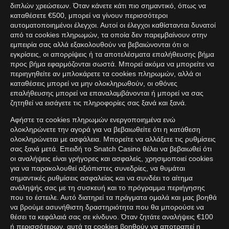
διπλών χρεώσεων. Όταν κάνετε κάτι πιο σημαντικό, όπως να
καταθέσετε €500, μπορεί να γίνουν περισσότεροι
αυτοματοποιημένοι έλεγχοι. Αυτοί οι έλεγχοι καθίστανται δυνατοί
από τα cookies πληρωμών, τα οποία δεν παρεμβαίνουν στην
εμπειρία σας αλλά εξακολουθούν να βεβαιώνονται ότι οι
εγκρίσεις, οι απορρίψεις ή τα αποτελέσματα επαλήθευσης βήμα
προς βήμα εφαρμόζονται σωστά. Μπορεί ακόμα να μπορείτε να
περιηγηθείτε αν μπλοκάρετε τα cookies πληρωμών, αλλά οι
καταθέσεις μπορεί να μην ολοκληρωθούν, οι οθόνες
επαλήθευσης μπορεί να επαναλαμβάνονται ή μπορεί να σας
ζητηθεί να εισάγετε τις πληροφορίες σας ξανά και ξανά.
Αφήστε τα cookies πληρωμών ενεργοποιημένα ενώ
ολοκληρώνετε την αγορά για να βεβαιωθείτε ότι η κατάθεση
ολοκληρώνεται με ασφάλεια. Μπορείτε να αλλάξετε τις ρυθμίσεις
σας ξανά μετά. Επειδή το Snatch Casino θέλει να βεβαιωθεί ότι
οι αναλήψεις είναι γρήγορες και ασφαλείς, χρησιμοποιεί cookies
για να παρακολουθεί αξιόπιστες συνεδρίες, να θυμάται
σημαντικές ρυθμίσεις ασφαλείας και να συνδέει το αίτημα
ανάληψής σας με τη συσκευή και το πρόγραμμα περιήγησης
που το έστειλε. Αυτό διατηρεί τα πράγματα ομαλά και μας βοηθά
να βρούμε ασυνήθιστη δραστηριότητα που θα μπορούσε να
θέσει τα κεφάλαιά σας σε κίνδυνο. Όταν ζητάτε αναλήψεις €100
ή περισσότερων, αυτά τα cookies βοηθούν να αποτραπεί η