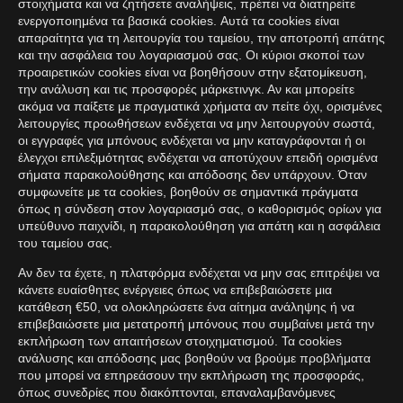
στοιχήματα και να ζητήσετε αναλήψεις, πρέπει να διατηρείτε
ενεργοποιημένα τα βασικά cookies. Αυτά τα cookies είναι
απαραίτητα για τη λειτουργία του ταμείου, την αποτροπή απάτης
και την ασφάλεια του λογαριασμού σας. Οι κύριοι σκοποί των
προαιρετικών cookies είναι να βοηθήσουν στην εξατομίκευση,
την ανάλυση και τις προσφορές μάρκετινγκ. Αν και μπορείτε
ακόμα να παίξετε με πραγματικά χρήματα αν πείτε όχι, ορισμένες
λειτουργίες προωθήσεων ενδέχεται να μην λειτουργούν σωστά,
οι εγγραφές για μπόνους ενδέχεται να μην καταγράφονται ή οι
έλεγχοι επιλεξιμότητας ενδέχεται να αποτύχουν επειδή ορισμένα
σήματα παρακολούθησης και απόδοσης δεν υπάρχουν. Όταν
συμφωνείτε με τα cookies, βοηθούν σε σημαντικά πράγματα
όπως η σύνδεση στον λογαριασμό σας, ο καθορισμός ορίων για
υπεύθυνο παιχνίδι, η παρακολούθηση για απάτη και η ασφάλεια
του ταμείου σας.
Αν δεν τα έχετε, η πλατφόρμα ενδέχεται να μην σας επιτρέψει να
κάνετε ευαίσθητες ενέργειες όπως να επιβεβαιώσετε μια
κατάθεση €50, να ολοκληρώσετε ένα αίτημα ανάληψης ή να
επιβεβαιώσετε μια μετατροπή μπόνους που συμβαίνει μετά την
εκπλήρωση των απαιτήσεων στοιχηματισμού. Τα cookies
ανάλυσης και απόδοσης μας βοηθούν να βρούμε προβλήματα
που μπορεί να επηρεάσουν την εκπλήρωση της προσφοράς,
όπως συνεδρίες που διακόπτονται, επαναλαμβανόμενες